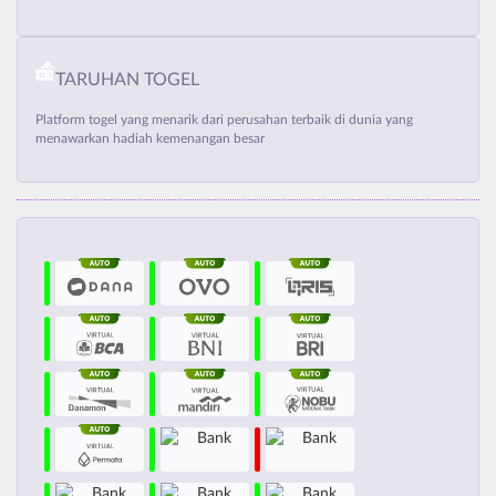
TARUHAN TOGEL
Platform togel yang menarik dari perusahan terbaik di dunia yang
menawarkan hadiah kemenangan besar