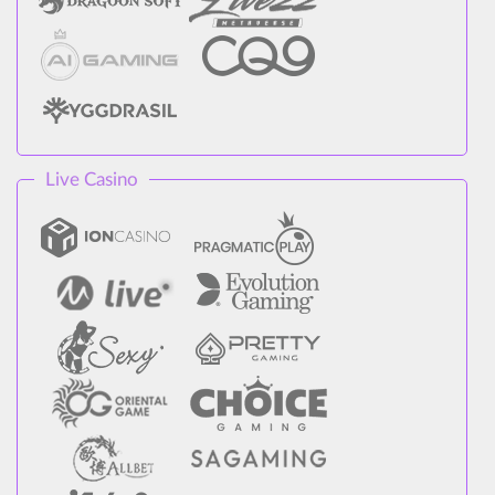
Live Casino