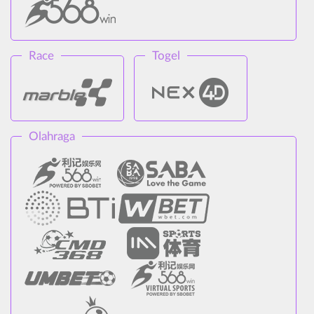
Race
Togel
Olahraga