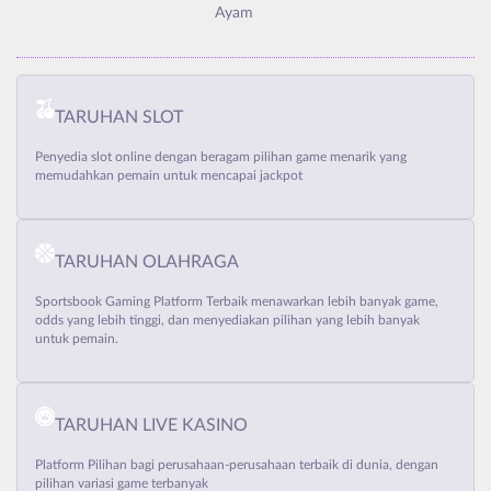
Ayam
TARUHAN SLOT
Penyedia slot online dengan beragam pilihan game menarik yang
memudahkan pemain untuk mencapai jackpot
TARUHAN OLAHRAGA
Sportsbook Gaming Platform Terbaik menawarkan lebih banyak game,
odds yang lebih tinggi, dan menyediakan pilihan yang lebih banyak
untuk pemain.
TARUHAN LIVE KASINO
Platform Pilihan bagi perusahaan-perusahaan terbaik di dunia, dengan
pilihan variasi game terbanyak