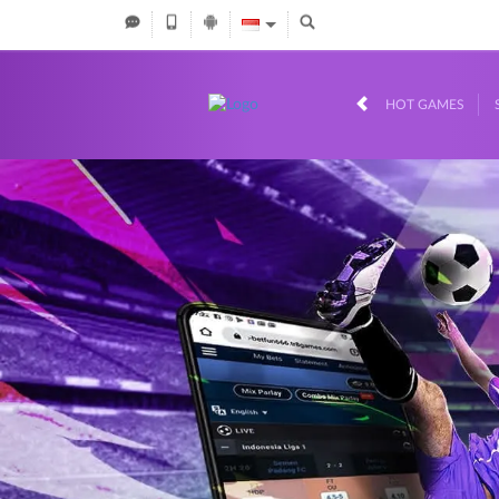
HOT GAMES