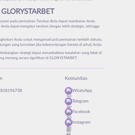
smi GLORYSTARBET
bayaran pada permainan Taruhan Bola dapat membantu Anda
nda dapat mengatur taruhan dengan lebih strategis, sehingga
gkinkan Anda untuk mengamati pola permainan terlebih dahulu,
ntungan yang konsisten jika keberuntungan berada di pihak Anda.
timbangkan strategi dapat menyebabkan kesalahan yang tidak di
uang menang secara signifikan di GLORYSTARBET.
n
Komunitas
7818196738
WhatsApp
Telegram
Facebook
Instagram