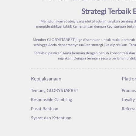
Strategi Terbai
Menggunakan strategi yang efektif adalah langkah penti
mengidentifikasi taktik kemenangan dengan keuntungan terti
Member GLORYSTARBET juga disarankan untuk mulai bertaruh da
sehingga Anda dapat menyesuaikan strategi jika diperlukan. Tar
Terakhir, pastikan Anda bermain dengan penuh konsentrasi dan
inginkan. Dengan bermain secara perlahan untu
Kebijaksanaan
Platfo
Tentang GLORYSTARBET
Promos
Responsible Gambling
Loyalty
Pusat Bantuan
Referra
Syarat dan Ketentuan