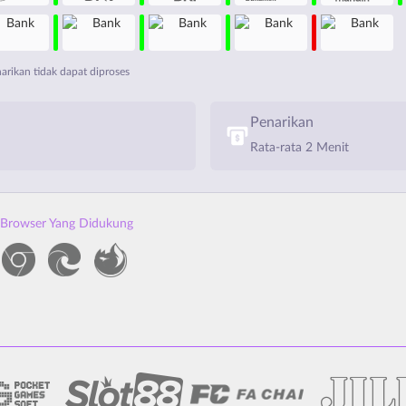
arikan tidak dapat diproses
Penarikan
Rata-rata 2 Menit
Browser Yang Didukung