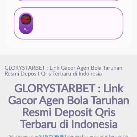
Aviator
GLORYSTARBET : Link Gacor Agen Bola Taruhan
Resmi Deposit Qris Terbaru di Indonesia
GLORYSTARBET : Link
Gacor Agen Bola Taruhan
Resmi Deposit Qris
Terbaru di Indonesia
Situs game online
GLORYSTARBET
menawarkan pengalaman bermain tak