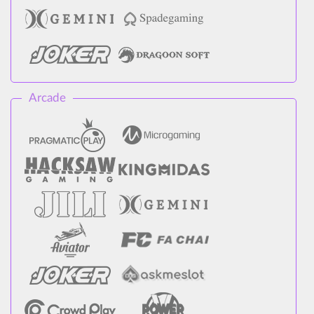
Arcade