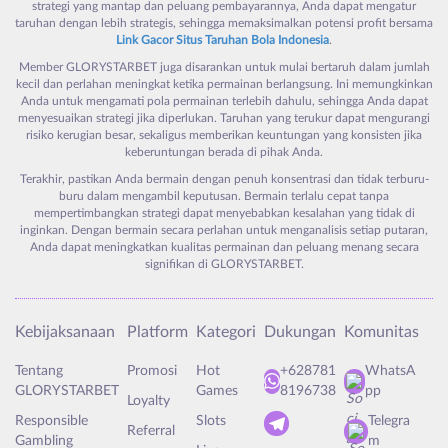
strategi yang mantap dan peluang pembayarannya, Anda dapat mengatur
taruhan dengan lebih strategis, sehingga memaksimalkan potensi profit bersama
Link Gacor Situs Taruhan Bola Indonesia
.
Member GLORYSTARBET juga disarankan untuk mulai bertaruh dalam jumlah
kecil dan perlahan meningkat ketika permainan berlangsung. Ini memungkinkan
Anda untuk mengamati pola permainan terlebih dahulu, sehingga Anda dapat
menyesuaikan strategi jika diperlukan. Taruhan yang terukur dapat mengurangi
risiko kerugian besar, sekaligus memberikan keuntungan yang konsisten jika
keberuntungan berada di pihak Anda.
Terakhir, pastikan Anda bermain dengan penuh konsentrasi dan tidak terburu-
buru dalam mengambil keputusan. Bermain terlalu cepat tanpa
mempertimbangkan strategi dapat menyebabkan kesalahan yang tidak di
inginkan. Dengan bermain secara perlahan untuk menganalisis setiap putaran,
Anda dapat meningkatkan kualitas permainan dan peluang menang secara
signifikan di GLORYSTARBET.
Kebijaksanaan
Platform
Kategori
Dukungan
Komunitas
Tentang
Promosi
Hot
+628781
WhatsA
GLORYSTARBET
Games
8196738
pp
Loyalty
Responsible
Slots
Telegra
Referral
Gambling
m