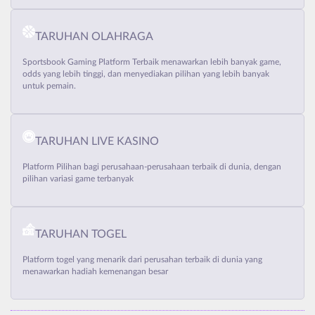
TARUHAN OLAHRAGA
Sportsbook Gaming Platform Terbaik menawarkan lebih banyak game,
odds yang lebih tinggi, dan menyediakan pilihan yang lebih banyak
untuk pemain.
TARUHAN LIVE KASINO
Platform Pilihan bagi perusahaan-perusahaan terbaik di dunia, dengan
pilihan variasi game terbanyak
TARUHAN TOGEL
Platform togel yang menarik dari perusahan terbaik di dunia yang
menawarkan hadiah kemenangan besar