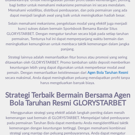
ditawarkannya. Untuk meningkatkan jumlah profit dalam kemenangan, penting
bagi bettor untuk memahami mekanisme permainan ini secara mendalam.
Memahami volatilitas, distribusi pembayaran, dan pola permainan yang ada
dapat menjadi langkah awal yang baik untuk meningkatkan hadiah besar.
Selain memahami mekanisme, pengelolaan modal yang efektif juga menjadi
kunci sukses dalam bermain Sportsbook Bersama Bandar Situs
GLORYSTARBET. Dengan mengatur taruhan secara bijak pada setiap taruhan
permainan, Tentunya hal ini dapat memperpanjang waktu bermain dan
meningkatkan kemungkinan untuk membaca taktik kemenangan dalam jangka
panjang.
Strategi lainnya adalah memanfaatkan fitur bonus atau promosi yang sering
ditawarkan oleh GLORYSTARBET. Promo tambahan saldo deposit memberikan
keuntungan lebih yang dapat digunakan untuk memperbesar modal awal
pemain. Dengan memanfaatkan keistimewaan dari
Agen Bola Taruhan Resmi
secara maksimal, Anda dapat meningkatkan peluang mendapatkan profit tanpa
harus mengeluarkan banyak biaya.
Strategi Terbaik Bermain Bersama Agen
Bola Taruhan Resmi GLORYSTARBET
Menggunakan strategi yang efektif adalah langkah penting dalam meraih
kemenangan saat bermain di GLORYSTARBET. Mempelajari tabel pembayaran
pada permainan Taruhan Bola dapat membantu Anda mengidentifikasi taktik
kemenangan dengan keuntungan tertinggi. Dengan memahami kombinasi
strategi yang mantap dan peluang pembayarannya, Anda dapat mengatur