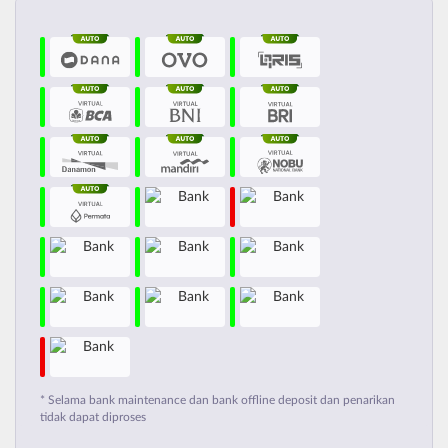
* Selama bank maintenance dan bank offline deposit dan penarikan
tidak dapat diproses