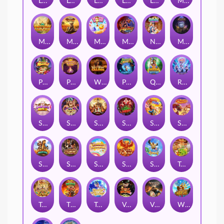
Las Vegas Party
Legend of the White and Green Snake
Lion Dance Fortune
Lucky Zhu
Lulu's Enchanted Forest
Mahjong Fortune
Mayan Gold Hunt
Mega Wild Safari
Mochi Mochi
Muay Thai Arena
Nomikai Fever
Mysteries of Pandora
Pawsome Xmas
Persian Gems
Wild West Saloon
Pumpkin Night
Queen of Aztec
Rave On
Sakura Neko
Samba Fiesta
SanGuo - The Brotherhood
Sexy Christmas Sirens
Spirits Fiesta
Spring Harvest
Stallion Princess
Steampunk Reloaded
Surgary bonanza
Super Phoenix
Surf Monkey
Taco Truck Delight
Temple of Gods
TNT Fiesta
Tower of Riches
Vault of Riches
Viking Valor
Wild Fish Hunter