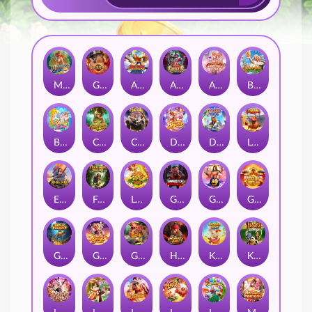
Mermaid's Treasure
Gladiators
Adventures Of Caramelo
Amazing Circus
Aphrodite - Goddess of Love
Bierfest Delight
Bikini Babes
Chasing Leprechaun Coins
Countdown to Fortune
Dragon Wonder
Ducky Spin
Legendary El Toro
Empress of the Black Seas
Forbidden Island
Longevity dragon(Fulong)
Gangster's Paradise
Gates Of Kunlun
God of Fortune
Gold Seekers
Golden Gallop
Golden Hatch
Heavenly Sage
Kawaii Neko
Kung Fu Warrior