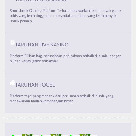
Sportsbook Gaming Platform Terbaik menawarkan lebih banyak game,
odds yang lebih tinggi, dan menyediakan pilihan yang lebih banyak
untuk pemain.
TARUHAN LIVE KASINO
Platform Pilihan bagi perusahaan-perusahaan terbaik di dunia, dengan
pilihan variasi game terbanyak
TARUHAN TOGEL
Platform togel yang menarik dari perusahan terbaik di dunia yang
menawarkan hadiah kemenangan besar