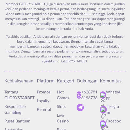
Member GLORYSTARBET juga disarankan untuk mulai bertaruh dalam jumlah
kecil dan perlahan meningkat ketika permainan berlangsung. Ini memungkinkan
Anda untuk mengamati pola permainan terlebih dahulu, sehingga Anda dapat
menyesuaikan strategi jika diperlukan. Taruhan yang terukur dapat mengurangi
risiko kerugian besar, sekaligus memberikan keuntungan yang konsisten jika
keberuntungan berada di pihak Anda.
Terakhir, pastikan Anda bermain dengan penuh konsentrasi dan tidak terburu-
buru dalam mengambil keputusan. Bermain terlalu cepat tanpa
mempertimbangkan strategi dapat menyebabkan kesalahan yang tidak di
inginkan. Dengan bermain secara perlahan untuk menganalisis setiap putaran,
Anda dapat meningkatkan kualitas permainan dan peluang menang secara
signifikan di GLORYSTARBET.
Kebijaksanaan
Platform
Kategori
Dukungan
Komunitas
Tentang
Promosi
Hot
+628781
WhatsA
GLORYSTARBET
Games
8196738
pp
Loyalty
Responsible
Slots
Telegra
Referral
Gambling
m
Live
Pusat Bantuan
Casino
Faceboo
k
Syarat dan
Race