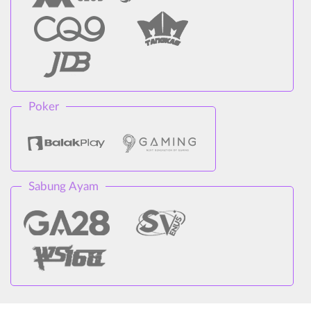
Poker
Sabung Ayam