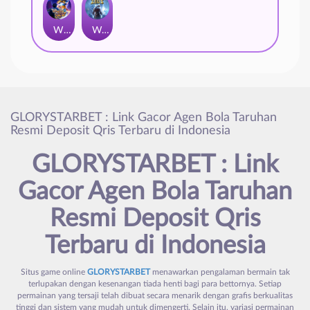
Wishes of the Genie
Wrath of Zeus
GLORYSTARBET : Link Gacor Agen Bola Taruhan
Resmi Deposit Qris Terbaru di Indonesia
GLORYSTARBET : Link
Gacor Agen Bola Taruhan
Resmi Deposit Qris
Terbaru di Indonesia
Situs game online
GLORYSTARBET
menawarkan pengalaman bermain tak
terlupakan dengan kesenangan tiada henti bagi para bettornya. Setiap
permainan yang tersaji telah dibuat secara menarik dengan grafis berkualitas
tinggi dan sistem yang mudah untuk dimengerti. Selain itu, variasi permainan