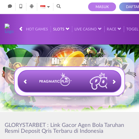
MASUK
DAFTA
IDR
12,687,628,
HOT GAMES
SLOTS
LIVE CASINO
RACE
TOGE
GLORYSTARBET : Link Gacor Agen Bola Taruhan
Resmi Deposit Qris Terbaru di Indonesia