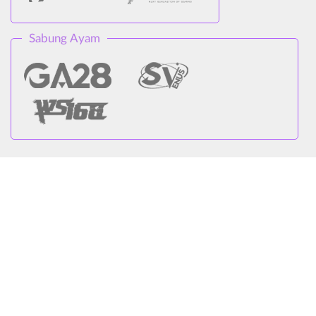
Sabung Ayam