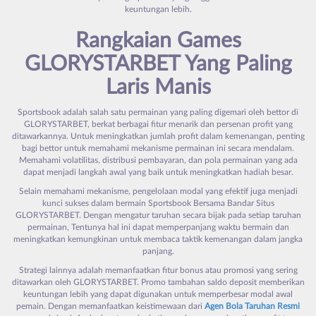
keuntungan lebih.
Rangkaian Games
GLORYSTARBET
Yang Paling
Laris Manis
Sportsbook adalah salah satu permainan yang paling digemari oleh bettor di
GLORYSTARBET, berkat berbagai fitur menarik dan persenan profit yang
ditawarkannya. Untuk meningkatkan jumlah profit dalam kemenangan, penting
bagi bettor untuk memahami mekanisme permainan ini secara mendalam.
Memahami volatilitas, distribusi pembayaran, dan pola permainan yang ada
dapat menjadi langkah awal yang baik untuk meningkatkan hadiah besar.
Selain memahami mekanisme, pengelolaan modal yang efektif juga menjadi
kunci sukses dalam bermain Sportsbook Bersama Bandar Situs
GLORYSTARBET. Dengan mengatur taruhan secara bijak pada setiap taruhan
permainan, Tentunya hal ini dapat memperpanjang waktu bermain dan
meningkatkan kemungkinan untuk membaca taktik kemenangan dalam jangka
panjang.
Strategi lainnya adalah memanfaatkan fitur bonus atau promosi yang sering
ditawarkan oleh GLORYSTARBET. Promo tambahan saldo deposit memberikan
keuntungan lebih yang dapat digunakan untuk memperbesar modal awal
pemain. Dengan memanfaatkan keistimewaan dari
Agen Bola Taruhan Resmi