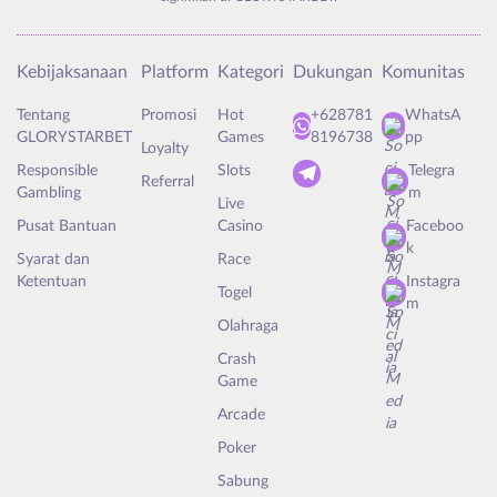
Kebijaksanaan
Platform
Kategori
Dukungan
Komunitas
Tentang
Promosi
Hot
+628781
WhatsA
GLORYSTARBET
Games
8196738
pp
Loyalty
Responsible
Slots
Telegra
Referral
Gambling
m
Live
Pusat Bantuan
Casino
Faceboo
k
Syarat dan
Race
Ketentuan
Instagra
Togel
m
Olahraga
Crash
Game
Arcade
Poker
Sabung