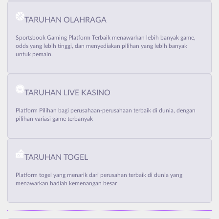
TARUHAN OLAHRAGA
Sportsbook Gaming Platform Terbaik menawarkan lebih banyak game,
odds yang lebih tinggi, dan menyediakan pilihan yang lebih banyak
untuk pemain.
TARUHAN LIVE KASINO
Platform Pilihan bagi perusahaan-perusahaan terbaik di dunia, dengan
pilihan variasi game terbanyak
TARUHAN TOGEL
Platform togel yang menarik dari perusahan terbaik di dunia yang
menawarkan hadiah kemenangan besar