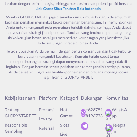
taruhan dengan lebih strategis, sehingga memaksimalkan potensi profit bersama
Link Gacor Situs Taruhan Bola Indonesia
.
Member GLORYSTARBET juga disarankan untuk mulai bertaruh dalam jumlah
kecil dan perlahan meningkat ketika permainan berlangsung. Ini memungkinkan
Anda untuk mengamati pola permainan terlebih dahulu, sehingga Anda dapat
menyesuaikan strategi jika diperlukan. Taruhan yang terukur dapat mengurangi
risiko kerugian besar, sekaligus memberikan keuntungan yang konsisten jika
keberuntungan berada di pihak Anda.
Terakhir, pastikan Anda bermain dengan penuh konsentrasi dan tidak terburu-
buru dalam mengambil keputusan. Bermain terlalu cepat tanpa
mempertimbangkan strategi dapat menyebabkan kesalahan yang tidak di
inginkan. Dengan bermain secara perlahan untuk menganalisis setiap putaran,
Anda dapat meningkatkan kualitas permainan dan peluang menang secara
signifikan di GLORYSTARBET.
Kebijaksanaan
Platform
Kategori
Dukungan
Komunitas
Tentang
Promosi
Hot
+628781
WhatsA
GLORYSTARBET
Games
8196738
pp
Loyalty
Responsible
Slots
Telegra
Referral
Gambling
m
Live