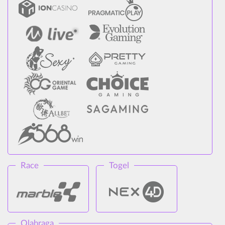
Race
Togel
Olahraga