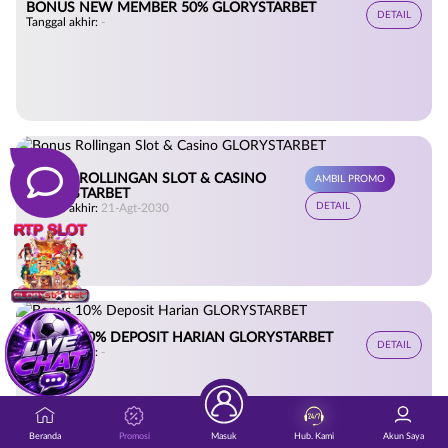
BONUS NEW MEMBER 50% GLORYSTARBET
DETAIL
Tanggal akhir:
-
BONUS ROLLINGAN SLOT & CASINO
AMBIL PROMO
GLORYSTARBET
DETAIL
Tanggal akhir:
21-Agt-2030
BONUS 10% DEPOSIT HARIAN GLORYSTARBET
DETAIL
Tanggal akhir:
-
Beranda
Promosi
Masuk
Hub. Kami
Akun Saya